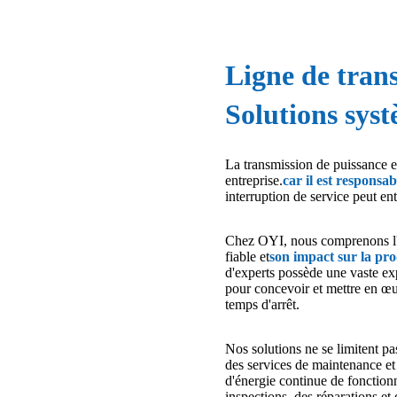
Ligne de tran
Solutions sys
La transmission de puissance es
entreprise.
car il est responsab
interruption de service peut en
Chez OYI, nous comprenons l'i
fiable et
son impact sur la pro
d'experts possède une vaste exp
pour concevoir et mettre en œu
temps d'arrêt.
Nos solutions ne se limitent p
des services de maintenance et
d'énergie continue de fonctio
inspections, des réparations et