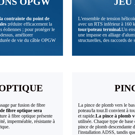
IONS OPGW
JEU
a contrainte du point de
L'ensemble de tension hélicoïd
les ;
réduire efficacement la
avec un RTS inférieur à 160 k
s éoliennes ; pour protéger le
tour/poteau terminal.
Un ens
dessus, améliorer
une impasse en alliage d'alum
 la durée de vie du câble OPGW
structurelles, des raccords de s
 OPTIQUE
PIN
ssage par fusion de fibre
La pince de plomb vers le bas 
de fibre optique sera
poteau/la tour.Il convient à tou
ure à fibre optique présente
et rapide.
La pince à plomb ve
ité, imperméable, résistante à
utilisée. Chaque type de base 
rique.
pince de plomb descendante de
l'installation ADSS, tandis qu