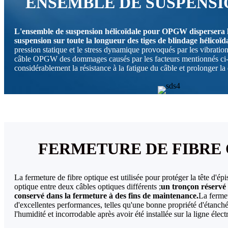
ENSEMBLE DE SUSPENS
L'ensemble de suspension hélicoïdale pour OPGW dispersera l
suspension sur toute la longueur des tiges de blindage hélicoïda
pression statique et le stress dynamique provoqués par les vibration
câble OPGW des dommages causés par les facteurs mentionnés ci-
considérablement la résistance à la fatigue du câble et prolonger
FERMETURE DE FIBRE
La fermeture de fibre optique est utilisée pour protéger la tête d'épi
optique entre deux câbles optiques différents ;
un tronçon réservé 
conservé dans la fermeture à des fins de maintenance.
La fermet
d'excellentes performances, telles qu'une bonne propriété d'étanché
l'humidité et incorrodable après avoir été installée sur la ligne élect