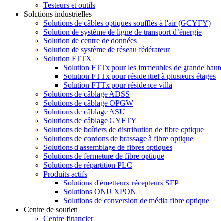
Testeurs et outils
Solutions industrielles
Solutions de câbles optiques soufflés à l'air (GCYFY)
Solution de système de ligne de transport d’énergie
Solution de centre de données
Solution de système de réseau fédérateur
Solution FTTX
Solution FTTx pour les immeubles de grande haut
Solution FTTx pour résidentiel à plusieurs étages
Solution FTTx pour résidence villa
Solutions de câblage ADSS
Solutions de câblage OPGW
Solutions de câblage ASU
Solutions de câblage GYFTY
Solutions de boîtiers de distribution de fibre optique
Solutions de cordons de brassage à fibre optique
Solutions d'assemblage de fibres optiques
Solutions de fermeture de fibre optique
Solutions de répartition PLC
Produits actifs
Solutions d'émetteurs-récepteurs SFP
Solutions ONU XPON
Solutions de conversion de média fibre optique
Centre de soutien
Centre financier