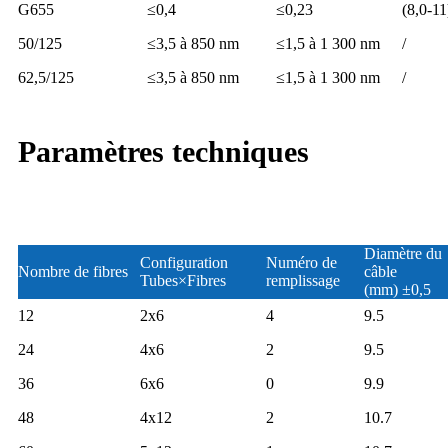
G655
≤0,4
≤0,23
(8,0-11
50/125
≤3,5 à 850 nm
≤1,5 à 1 300 nm
/
62,5/125
≤3,5 à 850 nm
≤1,5 à 1 300 nm
/
Paramètres techniques
Diamètre du
Configuration
Numéro de
Nombre de fibres
câble
Tubes×Fibres
remplissage
(mm) ±0,5
12
2x6
4
9.5
24
4x6
2
9.5
36
6x6
0
9.9
48
4x12
2
10.7