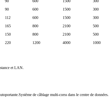
90
600
1500
300
90
600
1500
300
112
600
1500
300
165
800
2100
500
150
800
2100
500
220
1200
4000
1000
stance et LAN.
toportante.Système de câblage multi-corss dans le centre de données.