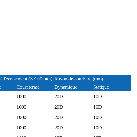
 à l'écrasement (N/100 mm)
Rayon de courbure (mm)
e
Court terme
Dynamique
Statique
1000
20D
10D
1000
20D
10D
1000
20D
10D
1000
20D
10D