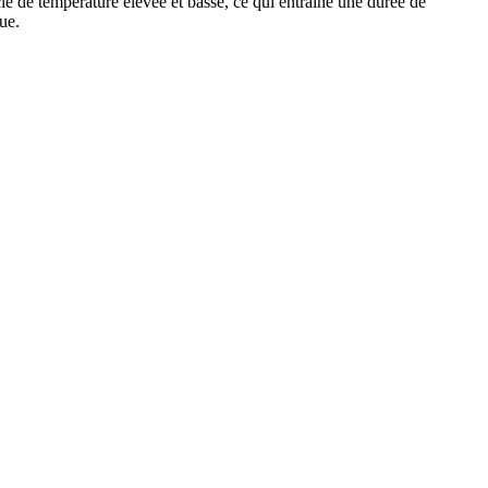
e de température élevée et basse, ce qui entraîne une durée de
gue.