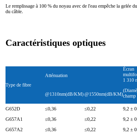
Le remplissage à 100 % du noyau avec de l'eau empêche la gelée du c
du câble.
Caractéristiques optiques
Écran
multifo
Atténuation
1 310 
Type de fibre
(Diamè
@1310nm(dB/KM)
@1550nm(dB/KM)
champ 
G652D
≤0,36
≤0,22
9,2 ± 0
G657A1
≤0,36
≤0,22
9,2 ± 0
G657A2
≤0,36
≤0,22
9,2 ± 0