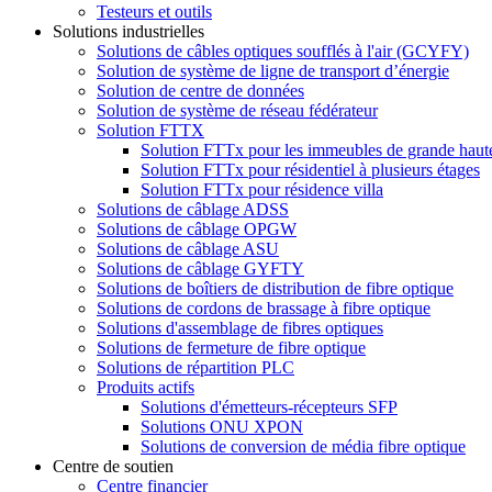
Testeurs et outils
Solutions industrielles
Solutions de câbles optiques soufflés à l'air (GCYFY)
Solution de système de ligne de transport d’énergie
Solution de centre de données
Solution de système de réseau fédérateur
Solution FTTX
Solution FTTx pour les immeubles de grande haut
Solution FTTx pour résidentiel à plusieurs étages
Solution FTTx pour résidence villa
Solutions de câblage ADSS
Solutions de câblage OPGW
Solutions de câblage ASU
Solutions de câblage GYFTY
Solutions de boîtiers de distribution de fibre optique
Solutions de cordons de brassage à fibre optique
Solutions d'assemblage de fibres optiques
Solutions de fermeture de fibre optique
Solutions de répartition PLC
Produits actifs
Solutions d'émetteurs-récepteurs SFP
Solutions ONU XPON
Solutions de conversion de média fibre optique
Centre de soutien
Centre financier