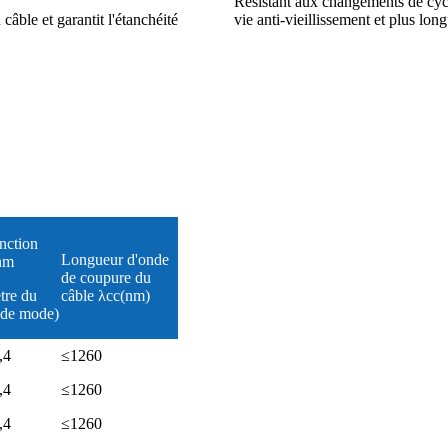
Résistant aux changements de cycl
âble et garantit l'étanchéité
vie anti-vieillissement et plus lon
nction
Longueur d'onde
nm
de coupure du
tre du
câble λcc(nm)
de mode)
,4
≤1260
,4
≤1260
,4
≤1260