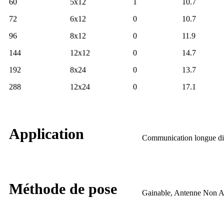
60
5x12
1
10.7
72
6x12
0
10.7
96
8x12
0
11.9
144
12x12
0
14.7
192
8x24
0
13.7
288
12x24
0
17.1
Application
Communication longue di
Méthode de pose
Gainable, Antenne Non Au