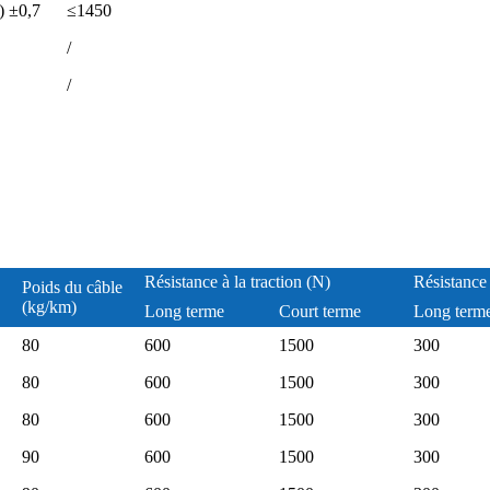
) ±0,7
≤1450
/
/
Résistance à la traction (N)
Résistance
Poids du câble
(kg/km)
Long terme
Court terme
Long term
80
600
1500
300
80
600
1500
300
80
600
1500
300
90
600
1500
300