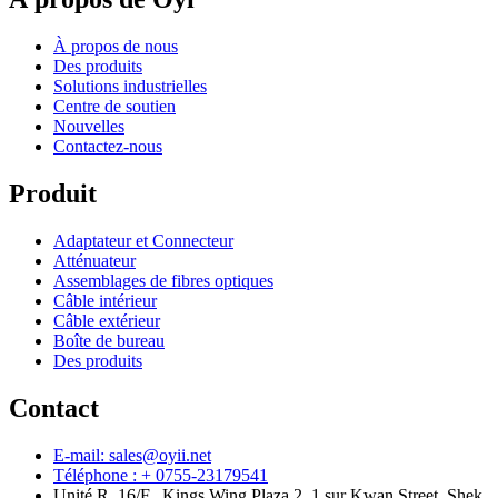
À propos de nous
Des produits
Solutions industrielles
Centre de soutien
Nouvelles
Contactez-nous
Produit
Adaptateur et Connecteur
Atténuateur
Assemblages de fibres optiques
Câble intérieur
Câble extérieur
Boîte de bureau
Des produits
Contact
E-mail: sales@oyii.net
Téléphone : + 0755-23179541
Unité R, 16/F., Kings Wing Plaza 2, 1 sur Kwan Street, Shek