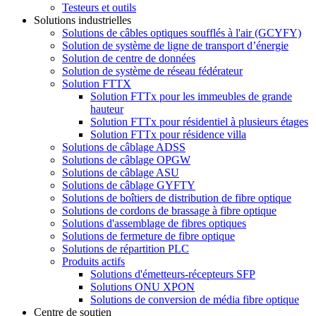
Testeurs et outils
Solutions industrielles
Solutions de câbles optiques soufflés à l'air (GCYFY)
Solution de système de ligne de transport d’énergie
Solution de centre de données
Solution de système de réseau fédérateur
Solution FTTX
Solution FTTx pour les immeubles de grande
hauteur
Solution FTTx pour résidentiel à plusieurs étages
Solution FTTx pour résidence villa
Solutions de câblage ADSS
Solutions de câblage OPGW
Solutions de câblage ASU
Solutions de câblage GYFTY
Solutions de boîtiers de distribution de fibre optique
Solutions de cordons de brassage à fibre optique
Solutions d'assemblage de fibres optiques
Solutions de fermeture de fibre optique
Solutions de répartition PLC
Produits actifs
Solutions d'émetteurs-récepteurs SFP
Solutions ONU XPON
Solutions de conversion de média fibre optique
Centre de soutien