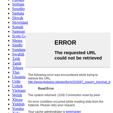
Serbian
Sesotho
Sinhala
Slovak
Slovenian
Somali
Samoan
Scots Gaelic
Shona
Sindhi
Sundanese
Swahili
Tajik
Tamil
Telugu
Thai
Ukrainian
Urdu
Uzbek
Vietnamese
Welsh
Xhosa
Yiddish
Yoruba