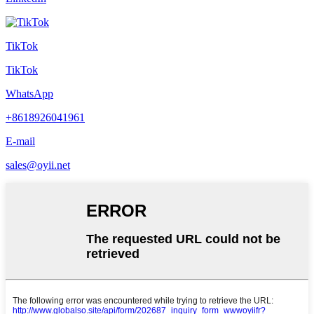
TikTok
TikTok
WhatsApp
+8618926041961
E-mail
sales@oyii.net