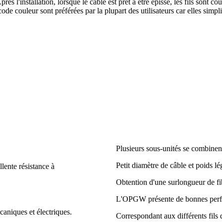
ès l'installation, lorsque le câble est prêt à être épissé, les fils sont 
e couleur sont préférées par la plupart des utilisateurs car elles simpli
Plusieurs sous-unités se combinent
Petit diamètre de câble et poids lé
llente résistance à
Obtention d'une surlongueur de fi
L'OPGW présente de bonnes perform
caniques et électriques
.
Correspondant aux différents fils d