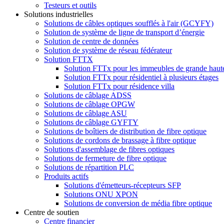
Testeurs et outils
Solutions industrielles
Solutions de câbles optiques soufflés à l'air (GCYFY)
Solution de système de ligne de transport d’énergie
Solution de centre de données
Solution de système de réseau fédérateur
Solution FTTX
Solution FTTx pour les immeubles de grande haut
Solution FTTx pour résidentiel à plusieurs étages
Solution FTTx pour résidence villa
Solutions de câblage ADSS
Solutions de câblage OPGW
Solutions de câblage ASU
Solutions de câblage GYFTY
Solutions de boîtiers de distribution de fibre optique
Solutions de cordons de brassage à fibre optique
Solutions d'assemblage de fibres optiques
Solutions de fermeture de fibre optique
Solutions de répartition PLC
Produits actifs
Solutions d'émetteurs-récepteurs SFP
Solutions ONU XPON
Solutions de conversion de média fibre optique
Centre de soutien
Centre financier