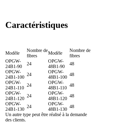
Caractéristiques
Nombre de
Nombre de
Modèle
Modèle
fibres
fibres
OPGW-
OPGW-
24
48
24B1-90
48B1-90
OPGW-
OPGW-
24
48
24B1-100
48B1-100
OPGW-
OPGW-
24
48
24B1-110
48B1-110
OPGW-
OPGW-
24
48
24B1-120
48B1-120
OPGW-
OPGW-
24
48
24B1-130
48B1-130
Un autre type peut être réalisé à la demande
des clients.