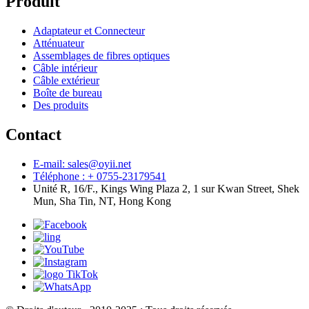
Produit
Adaptateur et Connecteur
Atténuateur
Assemblages de fibres optiques
Câble intérieur
Câble extérieur
Boîte de bureau
Des produits
Contact
E-mail: sales@oyii.net
Téléphone : + 0755-23179541
Unité R, 16/F., Kings Wing Plaza 2, 1 sur Kwan Street, Shek
Mun, Sha Tin, NT, Hong Kong