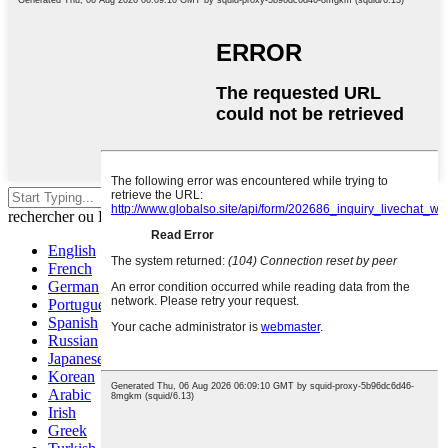
Appuyez sur Entrée pour
rechercher ou ESC pour fermer
English
French
German
Portuguese
Spanish
Russian
Japanese
Korean
Arabic
Irish
Greek