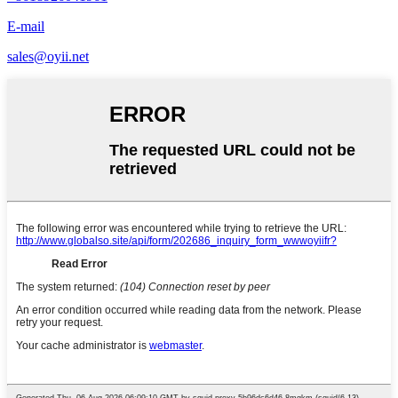
E-mail
sales@oyii.net