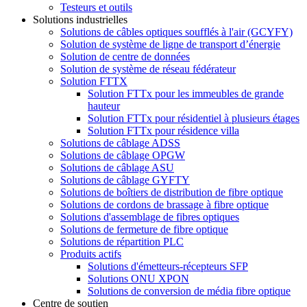
Testeurs et outils
Solutions industrielles
Solutions de câbles optiques soufflés à l'air (GCYFY)
Solution de système de ligne de transport d’énergie
Solution de centre de données
Solution de système de réseau fédérateur
Solution FTTX
Solution FTTx pour les immeubles de grande
hauteur
Solution FTTx pour résidentiel à plusieurs étages
Solution FTTx pour résidence villa
Solutions de câblage ADSS
Solutions de câblage OPGW
Solutions de câblage ASU
Solutions de câblage GYFTY
Solutions de boîtiers de distribution de fibre optique
Solutions de cordons de brassage à fibre optique
Solutions d'assemblage de fibres optiques
Solutions de fermeture de fibre optique
Solutions de répartition PLC
Produits actifs
Solutions d'émetteurs-récepteurs SFP
Solutions ONU XPON
Solutions de conversion de média fibre optique
Centre de soutien