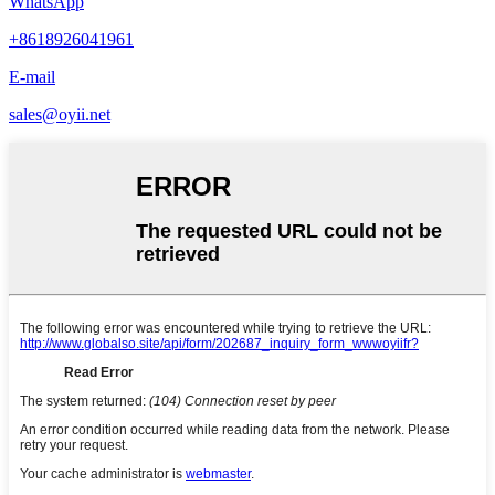
WhatsApp
+8618926041961
E-mail
sales@oyii.net