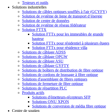
Testeurs et outils
Solutions industrielles
Solutions de câbles optiques soufflés à l'air (GCYFY)
Solution de système de ligne de transport d’énergie
Solution de centre de données
Solution de système de réseau fédérateur
Solution FTTX
Solution FTTx pour les immeubles de grande
hauteur
Solution FTTx pour résidentiel à plusieurs étages
Solution FTTx pour résidence villa
Solutions de câblage ADSS
Solutions de câblage OPGW
Solutions de câblage ASU
Solutions de câblage GYFTY
Solutions de boîtiers de distribution de fibre optique
Solutions de cordons de brassage à fibre optique
Solutions d'assemblage de fibres optiques
Solutions de fermeture de fibre optique
Solutions de répartition PLC
Produits actifs
Solutions d'émetteurs-récepteurs SFP
Solutions ONU XPON
Solutions de conversion de média fibre optique
Centre de soutien