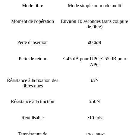
Mode fibre
Mode simple ou mode multi
Moment de l'opération
Environ 10 secondes (sans coupure
de fibre)
Perte d'insertion
≤0,3dB
Perte de retour
-45 dB pour UPC,
55 dB pour
≤
≤-
APC
Résistance à la fixation des
5N
≥
fibres nues
Résistance à la traction
50N
≥
Réutilisable
10 fois
≥
Température de
-40~+85
℃