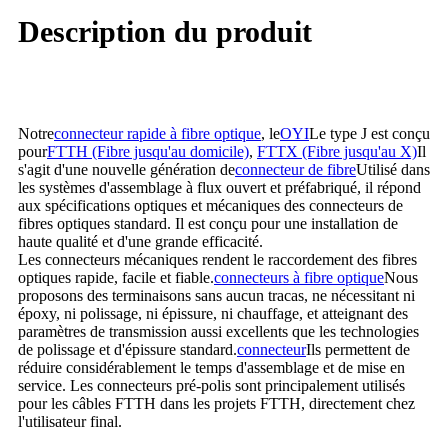
Description du produit
Notre
connecteur rapide à fibre optique
, le
OYI
Le type J est conçu
pour
FTTH (Fibre jusqu'au domicile)
,
FTTX (Fibre jusqu'au X)
Il
s'agit d'une nouvelle génération de
connecteur de fibre
Utilisé dans
les systèmes d'assemblage à flux ouvert et préfabriqué, il répond
aux spécifications optiques et mécaniques des connecteurs de
fibres optiques standard. Il est conçu pour une installation de
haute qualité et d'une grande efficacité.
Les connecteurs mécaniques rendent le raccordement des fibres
optiques rapide, facile et fiable.
connecteurs à fibre optique
Nous
proposons des terminaisons sans aucun tracas, ne nécessitant ni
époxy, ni polissage, ni épissure, ni chauffage, et atteignant des
paramètres de transmission aussi excellents que les technologies
de polissage et d'épissure standard.
connecteur
Ils permettent de
réduire considérablement le temps d'assemblage et de mise en
service. Les connecteurs pré-polis sont principalement utilisés
pour les câbles FTTH dans les projets FTTH, directement chez
l'utilisateur final.